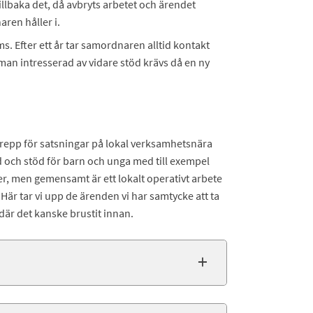
llbaka det, då avbryts arbetet och ärendet
ren håller i.
s. Efter ett år tar samordnaren alltid kontakt
man intresserad av vidare stöd krävs då en ny
epp för satsningar på lokal verksamhetsnära
 och stöd för barn och unga med till exempel
r, men gemensamt är ett lokalt operativt arbete
 Här tar vi upp de ärenden vi har samtycke att ta
 där det kanske brustit innan.