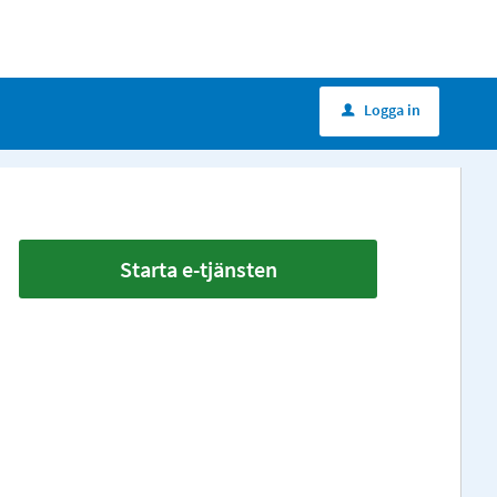
Logga in
u
Starta e-tjänsten